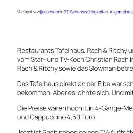
Verfasst von
jjacobsohn
in
93. Sehenswürdigkeiten
, 
Allgemeines
Restaurants Tafelhaus, Rach & Ritchy 
vom Star- und TV-Koch Christian Rach i
Rach & Ritchy sowie das Slowman betrei
Das Tafelhaus direkt an der Elbe war s
bekommen. Aber es lohnte sich. Und mit 
Die Preise waren hoch: Ein 4-Gänge-Menü
und Cappuccino 4,50 Euro.
Jetzt ist Rach neben seinen TV-Auftrit