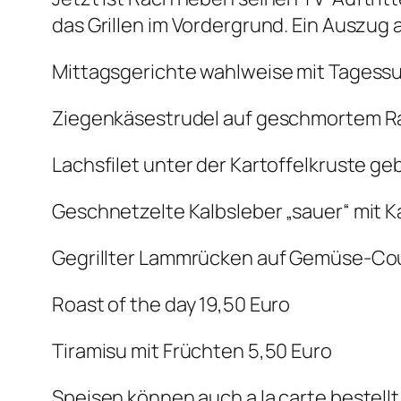
das Grillen im Vordergrund. Ein Auszug 
Mittagsgerichte wahlweise mit Tagessu
Ziegenkäsestrudel auf geschmortem Rad
Lachsfilet unter der Kartoffelkruste 
Geschnetzelte Kalbsleber „sauer“ mit Ka
Gegrillter Lammrücken auf Gemüse-Cous
Roast of the day 19,50 Euro
Tiramisu mit Früchten 5,50 Euro
Speisen können auch a la carte bestellt