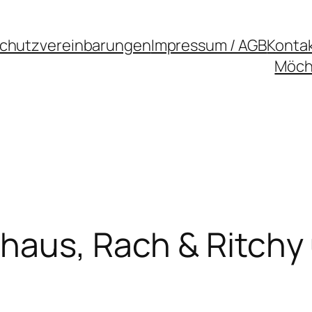
chutzvereinbarungen
Impressum / AGB
Konta
Möcht
lhaus, Rach & Ritch