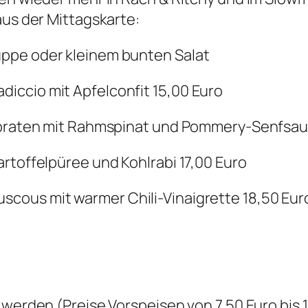
aus der Mittagskarte:
ppe oder kleinem bunten Salat
iccio mit Apfelconfit 15,00 Euro
gebraten mit Rahmspinat und Pommery-Senfsau
rtoffelpüree und Kohlrabi 17,00 Euro
cous mit warmer Chili-Vinaigrette 18,50 Eur
 werden (Preise Vorspeisen von 7,50 Euro bis 