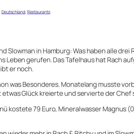
, 
Deutschland
, 
Restaurants
und Slowman in Hamburg: Was haben alle dre
ns Leben gerufen. Das Tafelhaus hat Rach auf
bt er noch.
chon was Besonderes. Monatelang musste vorb
etwas Glück kreierte und servierte der Chef 
 kostete 79 Euro, Mineralwasser Magnus (0,7 
ten wieder mehr in Rach & Ritchy und im Slowm