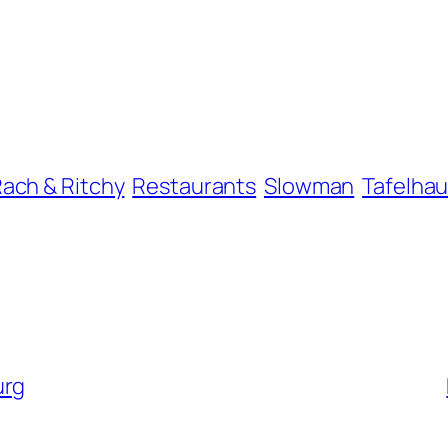
ach & Ritchy
Restaurants
Slowman
Tafelha
urg