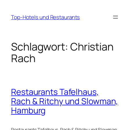
Zum
Inhalt
Top-Hotels und Restaurants
springen
Schlagwort:
Christian
Rach
Restaurants Tafelhaus,
Rach & Ritchy und Slowman,
Hamburg
Restaurants Tafelhaus, Rach & Ritchy und Slowman