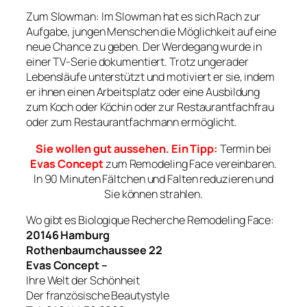
Zum Slowman: Im Slowman hat es sich Rach zur
Aufgabe, jungen Menschen die Möglichkeit auf eine
neue Chance zu geben. Der Werdegang wurde in
einer TV-Serie dokumentiert. Trotz ungerader
Lebensläufe unterstützt und motiviert er sie, indem
er ihnen einen Arbeitsplatz oder eine Ausbildung
zum Koch oder Köchin oder zur Restaurantfachfrau
oder zum Restaurantfachmann ermöglicht.
Sie wollen gut aussehen. Ein Tipp:
Termin bei
Evas Concept
zum Remodeling Face vereinbaren.
In 90 Minuten Fältchen und Falten reduzieren und
Sie können strahlen.
Wo gibt es Biologique Recherche Remodeling Face:
20146 Hamburg
Rothenbaumchaussee 22
Evas Concept –
Ihre Welt der Schönheit
Der französische Beautystyle