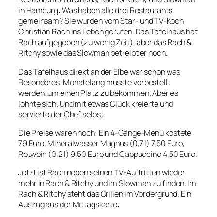
in Hamburg: Was haben alle drei Restaurants
gemeinsam? Sie wurden vom Star- und TV-Koch
Christian Rach ins Leben gerufen. Das Tafelhaus hat
Rach aufgegeben (zu wenig Zeit), aber das Rach &
Ritchy sowie das Slowman betreibt er noch.
Das Tafelhaus direkt an der Elbe war schon was
Besonderes. Monatelang musste vorbestellt
werden, um einen Platz zu bekommen. Aber es
lohnte sich. Und mit etwas Glück kreierte und
servierte der Chef selbst.
Die Preise waren hoch: Ein 4-Gänge-Menü kostete
79 Euro, Mineralwasser Magnus (0,7 l) 7,50 Euro,
Rotwein (0,2 l) 9,50 Euro und Cappuccino 4,50 Euro.
Jetzt ist Rach neben seinen TV-Auftritten wieder
mehr in Rach & Ritchy und im Slowman zu finden. Im
Rach & Ritchy steht das Grillen im Vordergrund. Ein
Auszug aus der Mittagskarte: